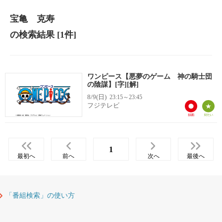
宝亀 克寿
の検索結果
[1件]
ワンピース【悪夢のゲーム 神の騎士団
の陰謀】[字][解]
8/9(日)
23:15～23:45
フジテレビ
1
最初へ
前へ
次へ
最後へ
「番組検索」の使い方