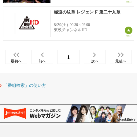
極道の紋章 レジェンド 第二十九章
8/29(土)
00:30～02:00
東映チャンネルHD
1
最初へ
前へ
次へ
最後へ
「番組検索」の使い方