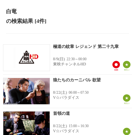
白竜
の検索結果
[4件]
極道の紋章 レジェンド 第二十九章
8/9(日)
22:30～00:00
東映チャンネルHD
狼たちのカーニバル 欲望
8/22(土)
06:00～07:50
V☆パラダイス
首領の道
8/22(土)
15:00～16:30
V☆パラダイス