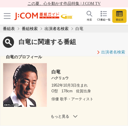
この夏、心を動かす作品特集 | J:COM TV
検索
CS番組一覧
番組表
番組表
番組検索
出演者名検索
白竜
白竜に関連する番組
出演者名検索
白竜のプロフィール
白竜
ハクリュウ
1952年10月3日生まれ
O型
178cm
佐賀出身
俳優 歌手・アーティスト
もっと見る