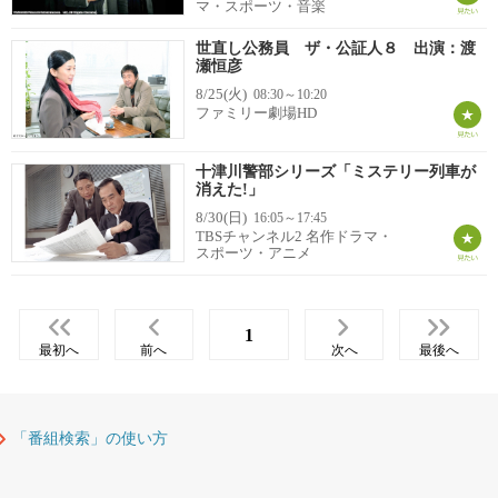
マ・スポーツ・音楽
世直し公務員 ザ・公証人８ 出演：渡
瀬恒彦
8/25(火)
08:30～10:20
ファミリー劇場HD
十津川警部シリーズ「ミステリー列車が
消えた!」
8/30(日)
16:05～17:45
TBSチャンネル2 名作ドラマ・
スポーツ・アニメ
1
最初へ
前へ
次へ
最後へ
「番組検索」の使い方