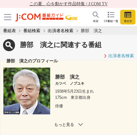
この夏、心を動かす作品特集 | J:COM TV
検索
CS番組一覧
番組表
番組表
番組検索
出演者名検索
勝部 演之
勝部 演之に関連する番組
出演者名検索
勝部 演之のプロフィール
勝部 演之
カツベ ノブユキ
1938年5月23日生まれ
175cm
東京都出身
俳優
もっと見る