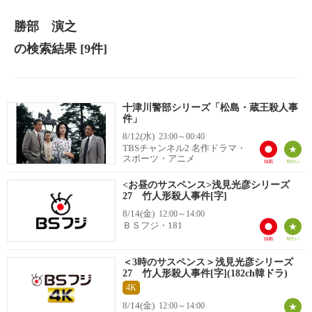
勝部 演之
の検索結果
[9件]
十津川警部シリーズ「松島・蔵王殺人事
件」
8/12(水)
23:00～00:40
TBSチャンネル2 名作ドラマ・
スポーツ・アニメ
<お昼のサスペンス>浅見光彦シリーズ
27 竹人形殺人事件[字]
8/14(金)
12:00～14:00
ＢＳフジ・181
＜3時のサスペンス＞浅見光彦シリーズ
27 竹人形殺人事件[字](182ch韓ドラ)
4K
8/14(金)
12:00～14:00