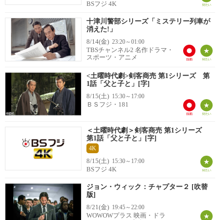
BSフジ 4K
十津川警部シリーズ「ミステリー列車が
消えた!」
8/14(金)
23:20～01:00
TBSチャンネル2 名作ドラマ・
スポーツ・アニメ
<土曜時代劇>剣客商売 第1シリーズ 第
1話「父と子と」[字]
8/15(土)
15:30～17:00
ＢＳフジ・181
＜土曜時代劇＞剣客商売 第1シリーズ
第1話「父と子と」[字]
4K
8/15(土)
15:30～17:00
BSフジ 4K
ジョン・ウィック：チャプター２ [吹替
版]
8/21(金)
19:45～22:00
WOWOWプラス 映画・ドラ