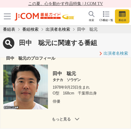
この夏、心を動かす作品特集 | J:COM TV
検索
CS番組一覧
番組表
番組表
番組検索
出演者名検索
田中 聡元
田中 聡元に関連する番組
出演者名検索
田中 聡元のプロフィール
田中 聡元
タナカ ソウゲン
1978年9月23日生まれ
O型
168cm
千葉県出身
俳優
もっと見る