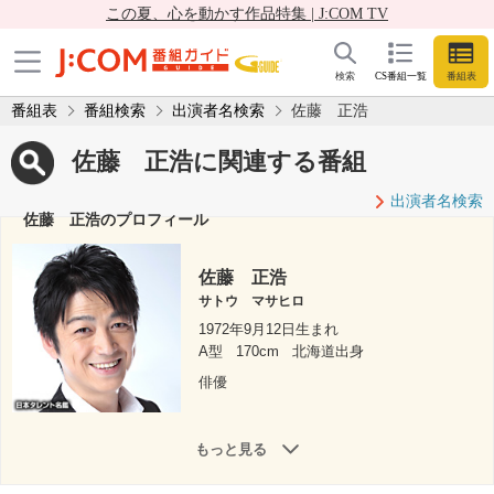
この夏、心を動かす作品特集 | J:COM TV
検索
CS番組一覧
番組表
番組表
番組検索
出演者名検索
佐藤 正浩
佐藤 正浩に関連する番組
出演者名検索
佐藤 正浩のプロフィール
佐藤 正浩
サトウ マサヒロ
1972年9月12日生まれ
A型
170cm
北海道出身
俳優
もっと見る