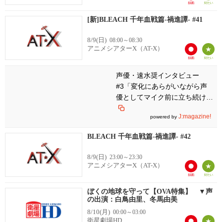
[新]BLEACH 千年血戦篇-禍進譚- #41
8/9(日)
08:00～08:30
アニメシアターX（AT-X）
声優・速水奨インタビュー
#3「変化にあらがいながら声
優としてマイク前に立ち続けた
い」
J:magazine!
powered by
BLEACH 千年血戦篇-禍進譚- #42
8/9(日)
23:00～23:30
アニメシアターX（AT-X）
ぼくの地球を守って【OVA特集】 ▼声
の出演：白鳥由里、冬馬由美
8/10(月)
00:00～03:00
衛星劇場HD