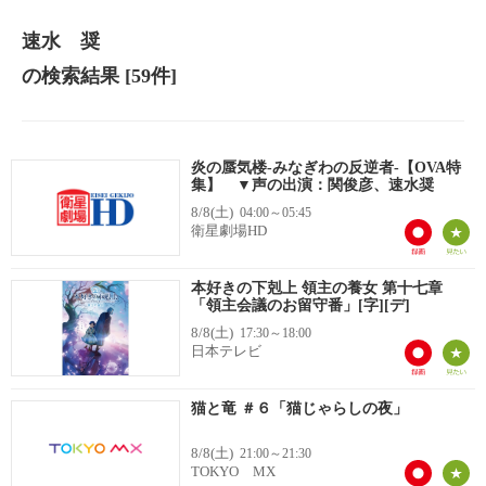
速水 奨
の検索結果
[59件]
炎の蜃気楼-みなぎわの反逆者-【OVA特
集】 ▼声の出演：関俊彦、速水奨
8/8(土)
04:00～05:45
衛星劇場HD
本好きの下剋上 領主の養女 第十七章
「領主会議のお留守番」[字][デ]
8/8(土)
17:30～18:00
日本テレビ
猫と竜 ＃６「猫じゃらしの夜」
8/8(土)
21:00～21:30
TOKYO MX