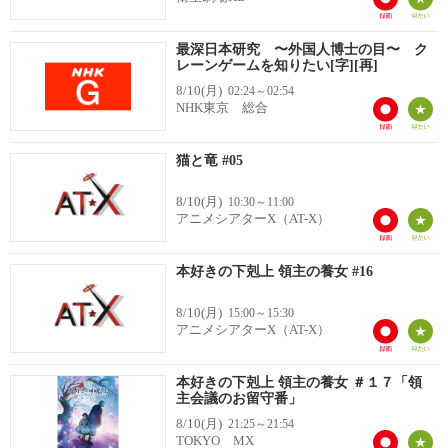
最深日本研究 〜外国人博士の目〜 ク
レーンゲームを知りたい[字][再]
8/10(月)
02:24～02:54
NHK東京 総合
猫と竜 #05
8/10(月)
10:30～11:00
アニメシアターX（AT-X）
本好きの下剋上 領主の養女 #16
8/10(月)
15:00～15:30
アニメシアターX（AT-X）
本好きの下剋上 領主の養女 ＃１７「領
主会議のお留守番」
8/10(月)
21:25～21:54
TOKYO MX