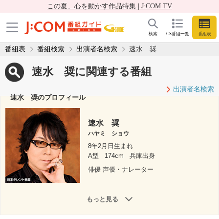
この夏、心を動かす作品特集 | J:COM TV
検索
CS番組一覧
番組表
番組表
番組検索
出演者名検索
速水 奨
速水 奨に関連する番組
出演者名検索
速水 奨のプロフィール
速水 奨
ハヤミ ショウ
8年2月日生まれ
A型
174cm
兵庫出身
俳優 声優・ナレーター
もっと見る