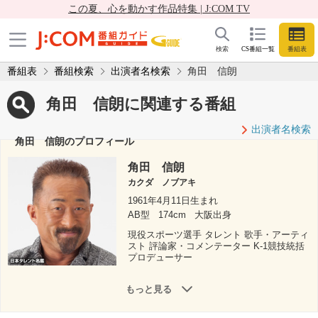
この夏、心を動かす作品特集 | J:COM TV
検索
CS番組一覧
番組表
番組表
番組検索
出演者名検索
角田 信朗
角田 信朗に関連する番組
出演者名検索
角田 信朗のプロフィール
角田 信朗
カクダ ノブアキ
1961年4月11日生まれ
AB型
174cm
大阪出身
現役スポーツ選手 タレント 歌手・アーティ
スト 評論家・コメンテーター K-1競技統括
プロデューサー
もっと見る