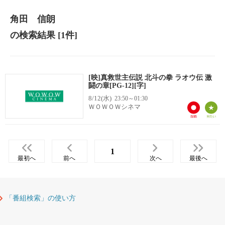
角田 信朗
の検索結果
[1件]
[映]真救世主伝説 北斗の拳 ラオウ伝 激
闘の章[PG-12][字]
8/12(水)
23:50～01:30
ＷＯＷＯＷシネマ
1
最初へ
前へ
次へ
最後へ
「番組検索」の使い方