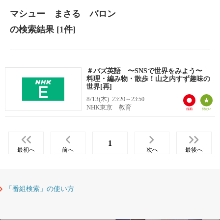
マシュー まさる バロン
の検索結果
[1件]
＃バズ英語 〜SNSで世界をみよう〜
料理・編み物・散歩！山之内すず趣味の
世界[再]
8/13(木)
23:20～23:50
NHK東京 教育
1
最初へ
前へ
次へ
最後へ
「番組検索」の使い方