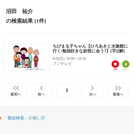
沼田 祐介
の検索結果
[1件]
ちびまる子ちゃん【ひろあきと水族館に
行く/勉強好きな妖怪に会う?】[字][解]
8/9(日)
18:00～18:30
フジテレビ
1
最初へ
前へ
次へ
最後へ
「番組検索」の使い方