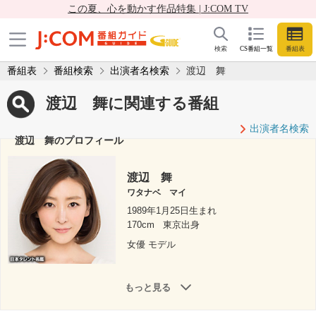
この夏、心を動かす作品特集 | J:COM TV
検索
CS番組一覧
番組表
番組表
番組検索
出演者名検索
渡辺 舞
渡辺 舞に関連する番組
出演者名検索
渡辺 舞のプロフィール
渡辺 舞
ワタナベ マイ
1989年1月25日生まれ
170cm
東京出身
女優 モデル
もっと見る