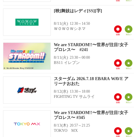
[映]舞妓はレディ[SS][字]
8/11(火)
12:30～14:50
ＷＯＷＯＷシネマ
We are STARDOM!!〜世界が注目!女子
プロレス〜 #241
8/11(火)
23:30～00:00
BS11 イレブン
スターダム 2026.7.18 EBARA WAVE ア
リーナおおた
8/12(水)
13:30～18:00
FIGHTING TV サムライ
We are STARDOM!!〜世界が注目!女子
プロレス〜 #345
8/13(木)
20:57～21:25
TOKYO MX