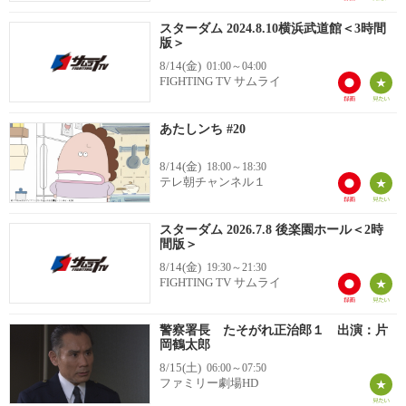
スターダム 2024.8.10横浜武道館＜3時間
版＞
8/14(金)
01:00～04:00
FIGHTING TV サムライ
あたしンち #20
8/14(金)
18:00～18:30
テレ朝チャンネル１
スターダム 2026.7.8 後楽園ホール＜2時
間版＞
8/14(金)
19:30～21:30
FIGHTING TV サムライ
警察署長 たそがれ正治郎１ 出演：片
岡鶴太郎
8/15(土)
06:00～07:50
ファミリー劇場HD