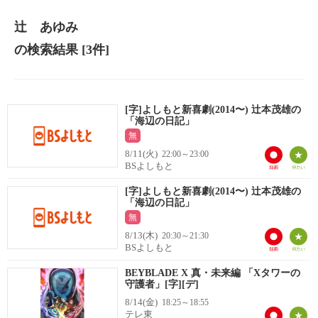
辻 あゆみ
の検索結果
[3件]
[字]よしもと新喜劇(2014〜) 辻本茂雄の
「海辺の日記」
無
8/11(火)
22:00～23:00
BSよしもと
[字]よしもと新喜劇(2014〜) 辻本茂雄の
「海辺の日記」
無
8/13(木)
20:30～21:30
BSよしもと
BEYBLADE X 真・未来編 「Xタワーの
守護者」[字][デ]
8/14(金)
18:25～18:55
テレ東