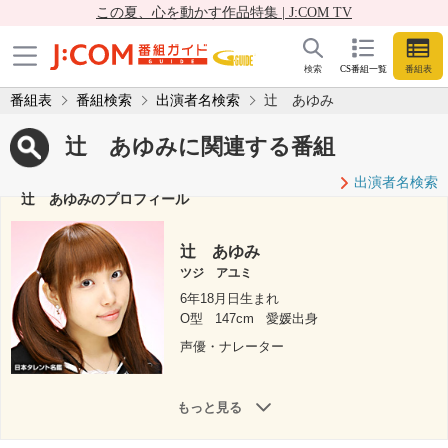
この夏、心を動かす作品特集 | J:COM TV
検索
CS番組一覧
番組表
番組表
番組検索
出演者名検索
辻 あゆみ
辻 あゆみに関連する番組
出演者名検索
辻 あゆみのプロフィール
辻 あゆみ
ツジ アユミ
6年18月日生まれ
O型
147cm
愛媛出身
声優・ナレーター
もっと見る