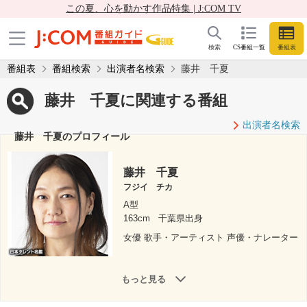
この夏、心を動かす作品特集 | J:COM TV
検索
CS番組一覧
番組表
番組表
番組検索
出演者名検索
藤井 千夏
藤井 千夏に関連する番組
出演者名検索
藤井 千夏のプロフィール
藤井 千夏
フジイ チカ
A型
163cm
千葉県出身
女優 歌手・アーティスト 声優・ナレーター
もっと見る