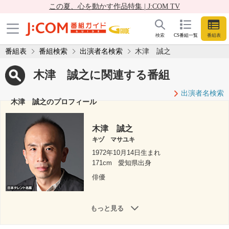
この夏、心を動かす作品特集 | J:COM TV
検索
CS番組一覧
番組表
番組表
番組検索
出演者名検索
木津 誠之
木津 誠之に関連する番組
出演者名検索
木津 誠之のプロフィール
木津 誠之
キヅ マサユキ
1972年10月14日生まれ
171cm
愛知県出身
俳優
もっと見る