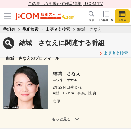
この夏、心を動かす作品特集 | J:COM TV
検索
CS番組一覧
番組表
番組表
番組検索
出演者名検索
結城 さなえ
結城 さなえに関連する番組
出演者名検索
結城 さなえのプロフィール
結城 さなえ
ユウキ サナエ
2年27月日生まれ
A型
160cm
神奈川出身
女優
もっと見る