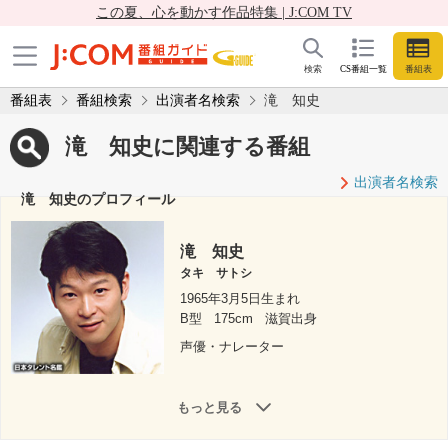
この夏、心を動かす作品特集 | J:COM TV
検索
CS番組一覧
番組表
番組表
番組検索
出演者名検索
滝 知史
滝 知史に関連する番組
出演者名検索
滝 知史のプロフィール
滝 知史
タキ サトシ
1965年3月5日生まれ
B型
175cm
滋賀出身
声優・ナレーター
もっと見る