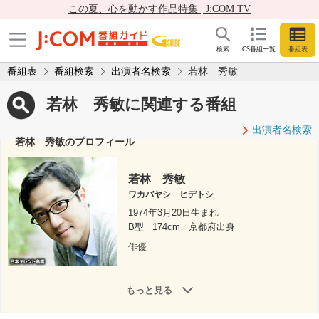
この夏、心を動かす作品特集 | J:COM TV
検索
CS番組一覧
番組表
番組表
番組検索
出演者名検索
若林 秀敏
若林 秀敏に関連する番組
出演者名検索
若林 秀敏のプロフィール
若林 秀敏
ワカバヤシ ヒデトシ
1974年3月20日生まれ
B型
174cm
京都府出身
俳優
もっと見る