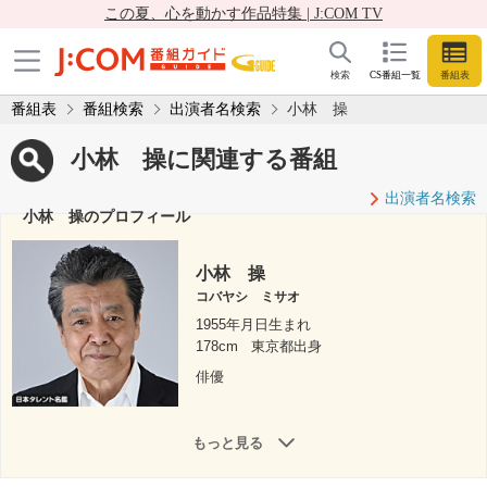
この夏、心を動かす作品特集 | J:COM TV
検索
CS番組一覧
番組表
番組表
番組検索
出演者名検索
小林 操
小林 操に関連する番組
出演者名検索
小林 操のプロフィール
小林 操
コバヤシ ミサオ
1955年月日生まれ
178cm
東京都出身
俳優
もっと見る