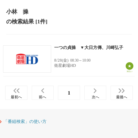
小林 操
の検索結果
[1件]
一つの貞操 ▼大日方傳、川崎弘子
8/28(金)
08:30～10:00
衛星劇場HD
1
最初へ
前へ
次へ
最後へ
「番組検索」の使い方