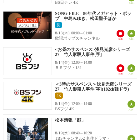
BS日テレ 4K
SONG FILE 80年代メガヒット・ポッ
プ 中島みゆき、松田聖子ほか
見
8/13(木)
00:00～01:00
歌謡ポップスチャンネル
<お昼のサスペンス>浅見光彦シリーズ
27 竹人形殺人事件[字]
8/14(金)
12:00～14:00
ＢＳフジ・181
＜3時のサスペンス＞浅見光彦シリーズ
27 竹人形殺人事件[字](182ch韓ドラ)
4K
8/14(金)
12:00～14:00
BSフジ 4K
松本清張「顔」
8/19(水)
08:40～10:20
TBSチャンネル2 名作ドラマ・