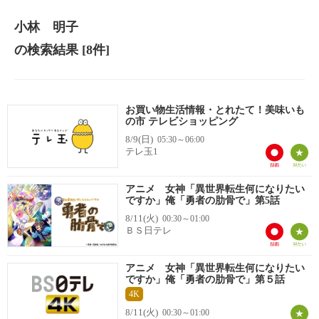
小林 明子
の検索結果
[8件]
お買い物生活情報・とれたて！美味いも
の市 テレビショッピング
8/9(日)
05:30～06:00
テレ玉1
アニメ 女神「異世界転生何になりたい
ですか」俺「勇者の肋骨で」第5話
8/11(火)
00:30～01:00
ＢＳ日テレ
アニメ 女神「異世界転生何になりたい
ですか」俺「勇者の肋骨で」第５話
4K
8/11(火)
00:30～01:00