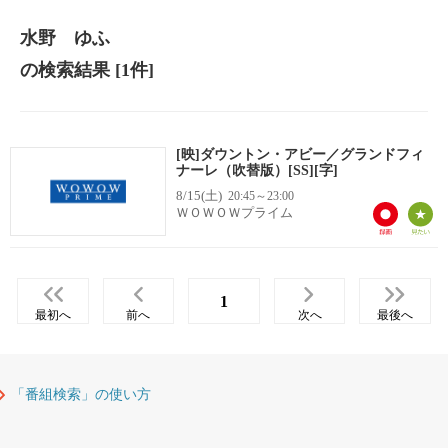
水野 ゆふ
の検索結果
[1件]
[映]ダウントン・アビー／グランドフィ
ナーレ（吹替版）[SS][字]
8/15(土)
20:45～23:00
ＷＯＷＯＷプライム
1
最初へ
前へ
次へ
最後へ
「番組検索」の使い方