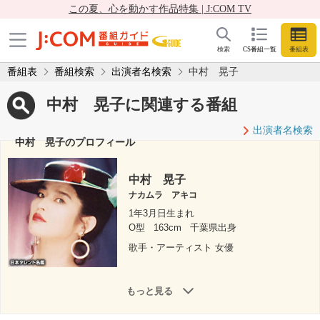
この夏、心を動かす作品特集 | J:COM TV
検索
CS番組一覧
番組表
番組表
番組検索
出演者名検索
中村 晃子
中村 晃子に関連する番組
出演者名検索
中村 晃子のプロフィール
中村 晃子
ナカムラ アキコ
1年3月日生まれ
O型
163cm
千葉県出身
歌手・アーティスト 女優
もっと見る