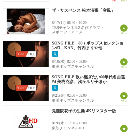
ザ・サスペンス 松本清張「突風」
8/17(月)
08:40～10:20
TBSチャンネル2 名作ドラマ・
スポーツ・アニメ
SONG FILE 80's ポップスセレクショ
ン#3 KAN、竹内まりや他
見
8/19(水)
02:00～03:00
歌謡ポップスチャンネル
SONG FILE 歌い継ぎたい60年代名曲選
#4 美樹克彦、浅丘ルリ子ほか
見
8/21(金)
02:00～03:00
歌謡ポップスチャンネル
鬼龍院花子の生涯 4Kリマスター版
8/26(水)
12:30～15:00
東映チャンネルHD