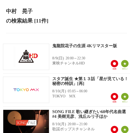
中村 晃子
の検索結果
[11件]
鬼龍院花子の生涯 4Kリマスター版
8/9(日)
20:00～22:30
東映チャンネルHD
スタア誕生 ★第１３話「星が見ている！
秘密の特訓」[再]
8/10(月)
05:05～06:00
TOKYO MX
SONG FILE 歌い継ぎたい60年代名曲選
#4 美樹克彦、浅丘ルリ子ほか
8/10(月)
20:00～21:00
歌謡ポップスチャンネル