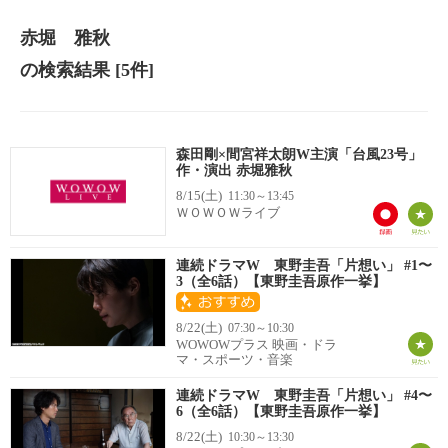
赤堀 雅秋
の検索結果
[5件]
森田剛×間宮祥太朗W主演「台風23号」
作・演出 赤堀雅秋
8/15(土)
11:30～13:45
ＷＯＷＯＷライブ
連続ドラマW 東野圭吾「片想い」 #1〜
3（全6話）【東野圭吾原作一挙】
8/22(土)
07:30～10:30
WOWOWプラス 映画・ドラ
マ・スポーツ・音楽
連続ドラマW 東野圭吾「片想い」 #4〜
6（全6話）【東野圭吾原作一挙】
8/22(土)
10:30～13:30