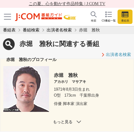
この夏、心を動かす作品特集 | J:COM TV
検索
CS番組一覧
番組表
番組表
番組検索
出演者名検索
赤堀 雅秋
赤堀 雅秋に関連する番組
出演者名検索
赤堀 雅秋のプロフィール
赤堀 雅秋
アカホリ マサアキ
1971年8月3日生まれ
O型
173cm
千葉県出身
俳優 脚本家 演出家
もっと見る