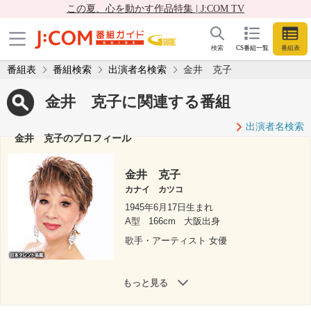
この夏、心を動かす作品特集 | J:COM TV
検索
CS番組一覧
番組表
番組表
番組検索
出演者名検索
金井 克子
金井 克子に関連する番組
出演者名検索
金井 克子のプロフィール
金井 克子
カナイ カツコ
1945年6月17日生まれ
A型
166cm
大阪出身
歌手・アーティスト 女優
もっと見る