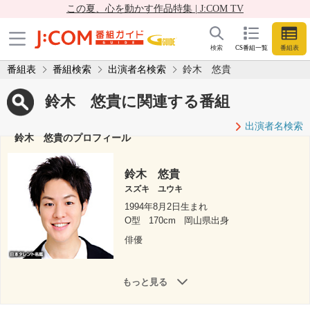
この夏、心を動かす作品特集 | J:COM TV
検索
CS番組一覧
番組表
番組表
番組検索
出演者名検索
鈴木 悠貴
鈴木 悠貴に関連する番組
出演者名検索
鈴木 悠貴のプロフィール
鈴木 悠貴
スズキ ユウキ
1994年8月2日生まれ
O型
170cm
岡山県出身
俳優
もっと見る