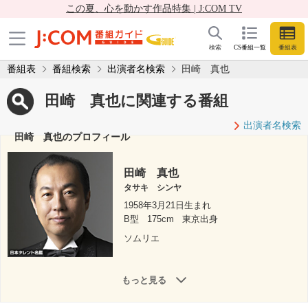
この夏、心を動かす作品特集 | J:COM TV
検索
CS番組一覧
番組表
番組表
番組検索
出演者名検索
田崎 真也
田崎 真也に関連する番組
出演者名検索
田崎 真也のプロフィール
田崎 真也
タサキ シンヤ
1958年3月21日生まれ
B型
175cm
東京出身
ソムリエ
もっと見る