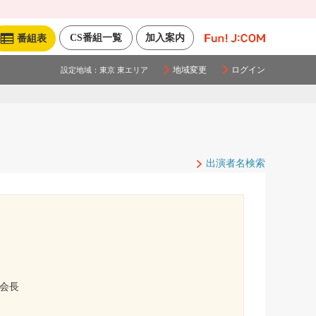
CS番組一覧
加入案内
番組表
地域変更
ログイン
設定地域：
東京 東エリア
出演者名検索
盟会長