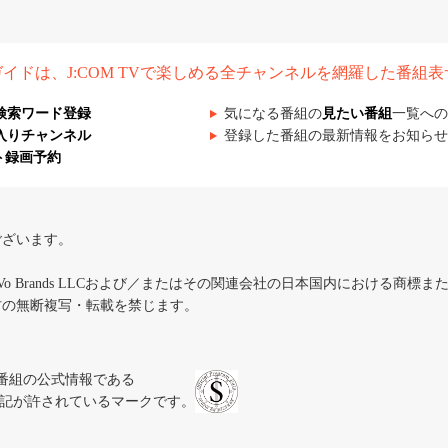
組ガイドは、J:COM TVで楽しめる全チャンネルを網羅した番組
検索ワード登録
気になる番組の
見たい番組
一覧への
入りチャンネル
登録した番組の最新情報をお知らせ
ト録画予約
ございます。
iVo Brands LLCおよび／またはその関連会社の日本国内における商標
材の無断複写・転載を禁じます。
、テレビ番組の公式情報である
スにのみ表記が許されているマークです。