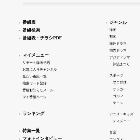
番組表
ジャンル
番組検索
洋画
邦画
番組表・チラシPDF
海外ドラマ
国内ドラマ
マイメニュー
アジアドラマ
リモート録画予約
韓流まつり
お気に入りチャンネル
スポーツ
見たい番組一覧
プロ野球
検索ワード登録
サッカー
番組お知らせメール
ゴルフ
マイ番組ページ
テニス
ランキング
アニメ・キッズ
ディズニー
特集一覧
音楽
フォトインタビュー
エンタメ