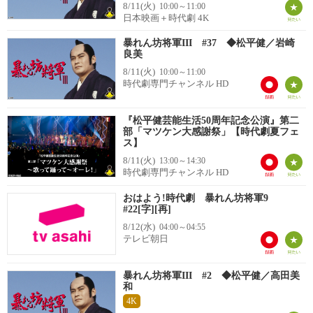
8/11(火)
10:00～11:00
日本映画＋時代劇 4K
暴れん坊将軍III #37 ◆松平健／岩崎
良美
8/11(火)
10:00～11:00
時代劇専門チャンネル HD
『松平健芸能生活50周年記念公演』第二
部「マツケン大感謝祭」【時代劇夏フェ
ス】
8/11(火)
13:00～14:30
時代劇専門チャンネル HD
おはよう!時代劇 暴れん坊将軍9
#22[字][再]
8/12(水)
04:00～04:55
テレビ朝日
暴れん坊将軍III #2 ◆松平健／高田美
和
4K