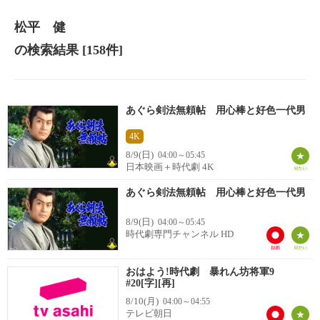
松平 健
の検索結果
[158件]
あぐら剣法無頼帖 用心棒と好色一代男
4K
8/9(日)
04:00～05:45
日本映画＋時代劇 4K
あぐら剣法無頼帖 用心棒と好色一代男
8/9(日)
04:00～05:45
時代劇専門チャンネル HD
おはよう!時代劇 暴れん坊将軍9
#20[字][再]
8/10(月)
04:00～04:55
テレビ朝日