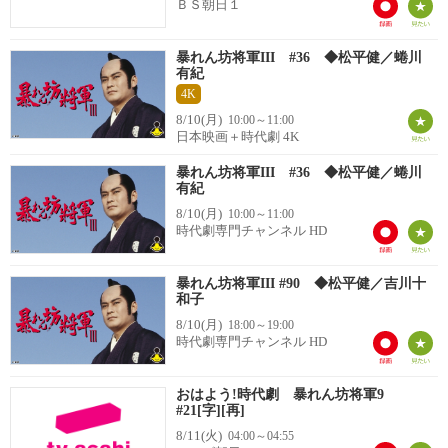
ＢＳ朝日１
暴れん坊将軍III #36 ◆松平健／蜷川
有紀
4K
8/10(月)
10:00～11:00
日本映画＋時代劇 4K
暴れん坊将軍III #36 ◆松平健／蜷川
有紀
8/10(月)
10:00～11:00
時代劇専門チャンネル HD
暴れん坊将軍III #90 ◆松平健／吉川十
和子
8/10(月)
18:00～19:00
時代劇専門チャンネル HD
おはよう!時代劇 暴れん坊将軍9
#21[字][再]
8/11(火)
04:00～04:55