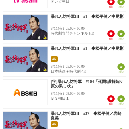
テレビ朝日
暴れん坊将軍III #1 ◆松平健／中尾彬
8/11(火)
05:00～06:00
時代劇専門チャンネル HD
暴れん坊将軍III #1 ◆松平健／中尾彬
4K
8/11(火)
05:00～06:00
日本映画＋時代劇 4K
[字]暴れん坊将軍 #104「死闘!護持院ケ
原の果し状」
8/11(火)
08:00～09:00
ＢＳ朝日１
暴れん坊将軍III #37 ◆松平健／岩崎
良美
4K