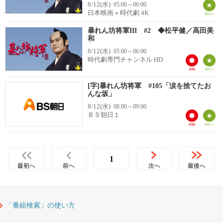
8/12(水)
05:00～06:00
日本映画＋時代劇 4K
暴れん坊将軍III #2 ◆松平健／高田美
和
8/12(水)
05:00～06:00
時代劇専門チャンネル HD
[字]暴れん坊将軍 #105「涙を捨てたお
んな坂」
8/12(水)
08:00～09:00
ＢＳ朝日１
1
最初へ
前へ
次へ
最後へ
「番組検索」の使い方