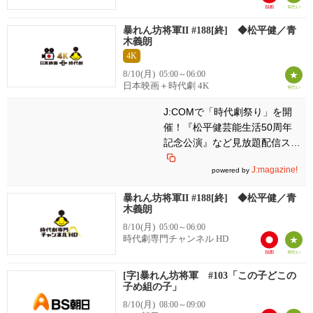
暴れん坊将軍II #188[終] ◆松平健／青
木義朗
4K
8/10(月)
05:00～06:00
日本映画＋時代劇 4K
J:COMで「時代劇祭り」を開
催！『松平健芸能生活50周年
記念公演』など見放題配信スタ
ート
J:magazine!
powered by
暴れん坊将軍II #188[終] ◆松平健／青
木義朗
8/10(月)
05:00～06:00
時代劇専門チャンネル HD
[字]暴れん坊将軍 #103「この子どこの
子め組の子」
8/10(月)
08:00～09:00