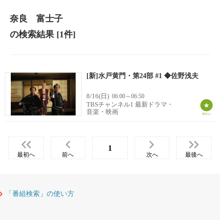
奈良 富士子
の検索結果
[1件]
[新]水戸黄門・第24部 #1 ◆佐野浅夫
8/16(日)
06:00～06:50
TBSチャンネル1 最新ドラマ・
音楽・映画
1
最初へ
前へ
次へ
最後へ
「番組検索」の使い方