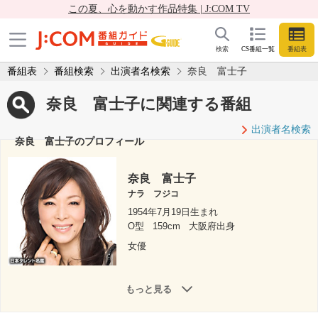
この夏、心を動かす作品特集 | J:COM TV
検索
CS番組一覧
番組表
番組表
番組検索
出演者名検索
奈良 富士子
奈良 富士子に関連する番組
出演者名検索
奈良 富士子のプロフィール
奈良 富士子
ナラ フジコ
1954年7月19日生まれ
O型
159cm
大阪府出身
女優
もっと見る