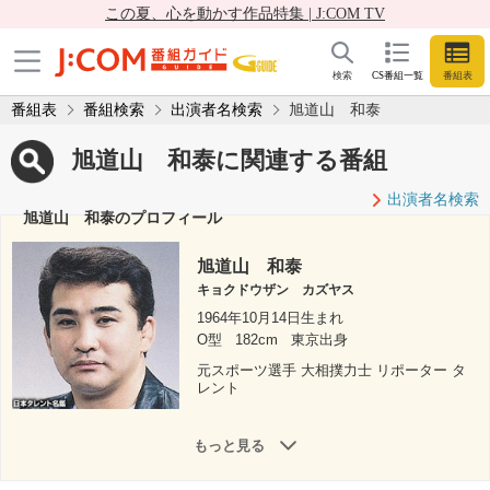
この夏、心を動かす作品特集 | J:COM TV
検索
CS番組一覧
番組表
番組表
番組検索
出演者名検索
旭道山 和泰
旭道山 和泰に関連する番組
出演者名検索
旭道山 和泰のプロフィール
旭道山 和泰
キョクドウザン カズヤス
1964年10月14日生まれ
O型
182cm
東京出身
元スポーツ選手 大相撲力士 リポーター タ
レント
もっと見る