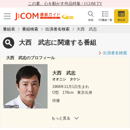
この夏、心を動かす作品特集 | J:COM TV
検索
CS番組一覧
番組表
番組表
番組検索
出演者名検索
大西 武志
大西 武志に関連する番組
出演者名検索
大西 武志のプロフィール
大西 武志
オオニシ タケシ
1968年11月1日生まれ
O型
178cm
東京出身
俳優
もっと見る