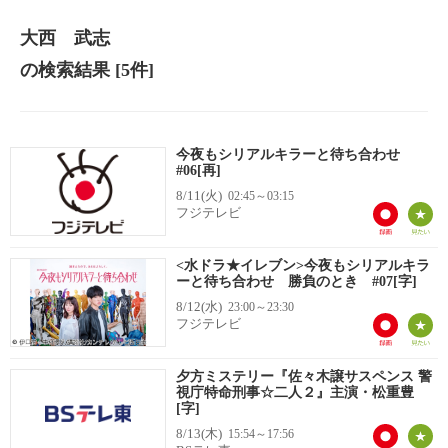
大西 武志
の検索結果
[5件]
今夜もシリアルキラーと待ち合わせ
#06[再]
8/11(火)
02:45～03:15
フジテレビ
<水ドラ★イレブン>今夜もシリアルキラ
ーと待ち合わせ 勝負のとき #07[字]
8/12(水)
23:00～23:30
フジテレビ
夕方ミステリー『佐々木譲サスペンス 警
視庁特命刑事☆二人２』主演・松重豊
[字]
8/13(木)
15:54～17:56