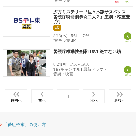
BSテレ東
夕方ミステリー『佐々木譲サスペンス
警視庁特命刑事☆二人２』主演・松重豊
[字]
4K
8/13(木)
15:54～17:56
BSテレ東 4K
警視庁機動捜査隊216VI 絶てない鎖
8/24(月)
17:50～19:30
TBSチャンネル1 最新ドラマ・
音楽・映画
1
最初へ
前へ
次へ
最後へ
「番組検索」の使い方