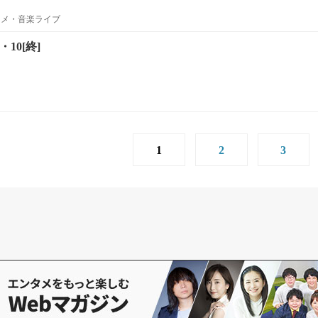
ニメ・音楽ライブ
10[終]
1
2
3