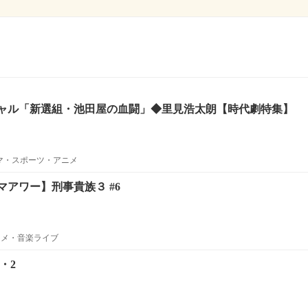
ャル「新選組・池田屋の血闘」◆里見浩太朗【時代劇特集】
ラマ・スポーツ・アニメ
アワー】刑事貴族３ #6
ニメ・音楽ライブ
・2