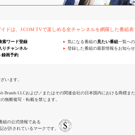
組ガイドは、J:COM TVで楽しめる全チャンネルを網羅した番組
検索ワード登録
気になる番組の
見たい番組
一覧への
入りチャンネル
登録した番組の最新情報をお知らせ
ト録画予約
ございます。
iVo Brands LLCおよび／またはその関連会社の日本国内における商標
材の無断複写・転載を禁じます。
、テレビ番組の公式情報である
スにのみ表記が許されているマークです。