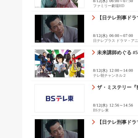
8/12(水)
06:00～07:50
ファミリー劇場HD
【日テレ刑事ドラマ
8/12(水)
06:00～07:00
日テレプラス ドラマ・ア
未来講師めぐる #5
8/12(水)
12:00～14:00
テレ朝チャンネル２
ザ・ミステリー『
8/12(水)
12:56～14:56
BSテレ東
【日テレ刑事ドラマ