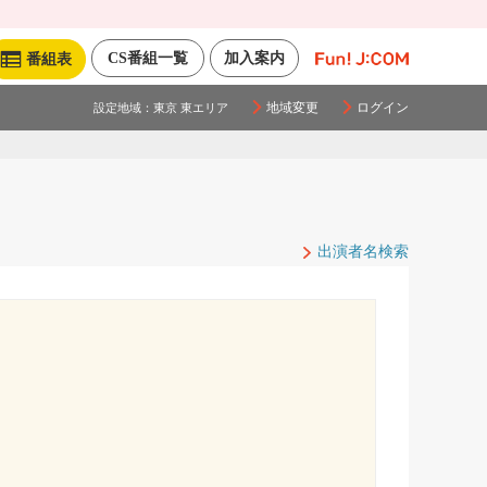
CS番組一覧
加入案内
番組表
地域変更
ログイン
設定地域：
東京 東エリア
出演者名検索