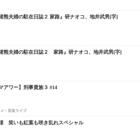
猪熊夫婦の駐在日誌２ 家路』研ナオコ、地井武男[字]
猪熊夫婦の駐在日誌２ 家路』研ナオコ、地井武男[字]
アワー】刑事貴族３ #14
ニメ・音楽ライブ
様 笑いも紅葉も咲き乱れスペシャル