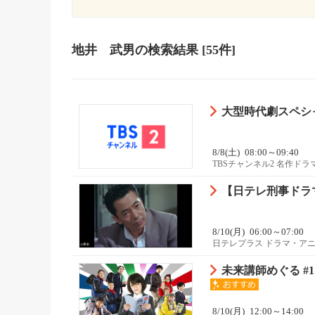
地井 武男
の検索結果
[55件]
大型時代劇スペシ
8/8(土)
08:00～09:40
TBSチャンネル2 名作ド
【日テレ刑事ドラマ
8/10(月)
06:00～07:00
日テレプラス ドラマ・ア
未来講師めぐる #1
8/10(月)
12:00～14:00