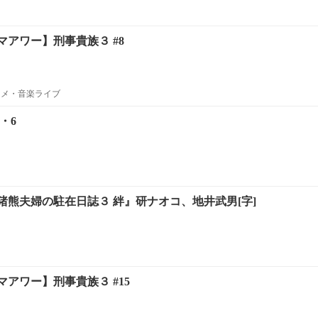
アワー】刑事貴族３ #8
ニメ・音楽ライブ
・6
猪熊夫婦の駐在日誌３ 絆』研ナオコ、地井武男[字]
アワー】刑事貴族３ #15