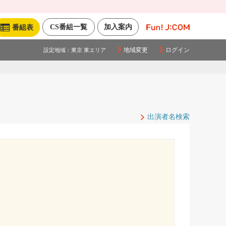
CS番組一覧
加入案内
番組表
地域変更
ログイン
設定地域：
東京 東エリア
出演者名検索