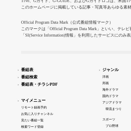
TiVo、Gガイド、G-GUIDE、およびGガイドロゴは、米国T
このホームページに掲載している記事・写真等あらゆる素
Official Program Data Mark（公式番組情報マーク）
このマークは「Official Program Data Mark」といい
「SI(Service Information)情報」を利用したサービ
番組表
ジャンル
番組検索
洋画
邦画
番組表・チラシPDF
海外ドラマ
国内ドラマ
マイメニュー
アジアドラマ
リモート録画予約
韓流まつり
お気に入りチャンネル
スポーツ
見たい番組一覧
プロ野球
検索ワード登録