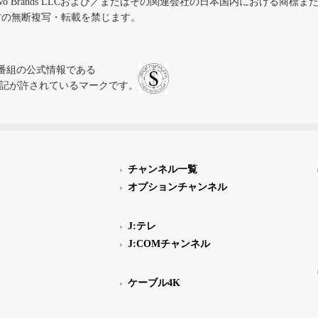
iVo Brands LLCおよび／またはその関連会社の日本国内における商標
材の無断複写・転載を禁じます。
、テレビ番組の公式情報である
スにのみ表記が許されているマークです。
チャンネル一覧
オプションチャンネル
J:テレ
J:COMチャンネル
ケーブル4K