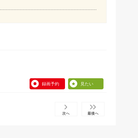
録画予約
見たい
次へ
最後へ