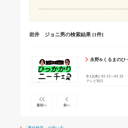
岩井 ジョニ男
の検索結果
[1件]
永野&くるまのひ
8/12(水)
01:15～01:32
テレビ朝日
最初へ
前へ
「番組検索」の使い方