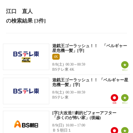
江口 直人
の検索結果
[3件]
遊戯王ゴーラッシュ！！ 「ベルギャー
星危機一髪」[字]
4K
8/8(土)
00:30～00:59
BSテレ東 4K
遊戯王ゴーラッシュ！！ 「ベルギャー星
危機一髪」[字]
8/8(土)
00:30～00:59
BSテレ東
[字]大改造!!劇的ビフォーアフター
「歩くのが怖い家」(後編)
8/9(日)
16:00～17:00
ＢＳ朝日１