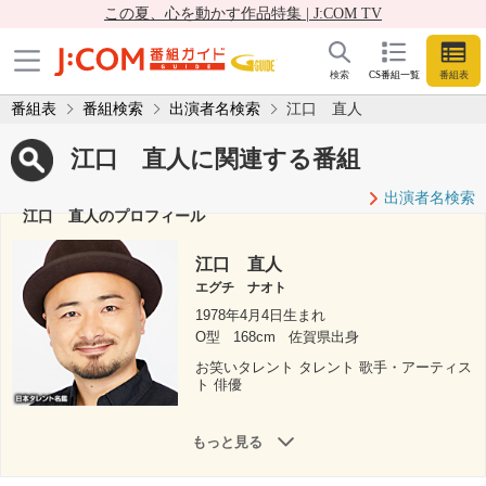
この夏、心を動かす作品特集 | J:COM TV
検索
CS番組一覧
番組表
番組表
番組検索
出演者名検索
江口 直人
江口 直人に関連する番組
出演者名検索
江口 直人のプロフィール
江口 直人
エグチ ナオト
1978年4月4日生まれ
O型
168cm
佐賀県出身
お笑いタレント タレント 歌手・アーティス
ト 俳優
もっと見る