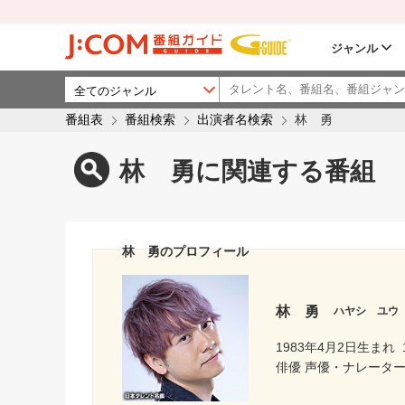
ジャンル
番組表
番組検索
出演者名検索
林 勇
林 勇に関連する番組
林 勇のプロフィール
林 勇
ハヤシ ユウ
1983年4月2日生まれ
俳優 声優・ナレータ