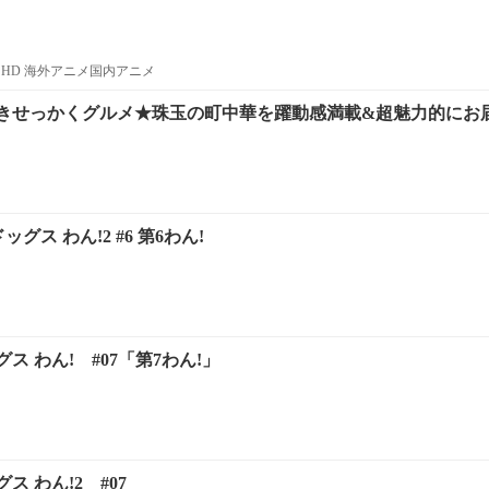
HD 海外アニメ国内アニメ
きせっかくグルメ★珠玉の町中華を躍動感満載&超魅力的にお届け
グス わん!2 #6 第6わん!
ス わん! #07「第7わん!」
 わん!2 #07