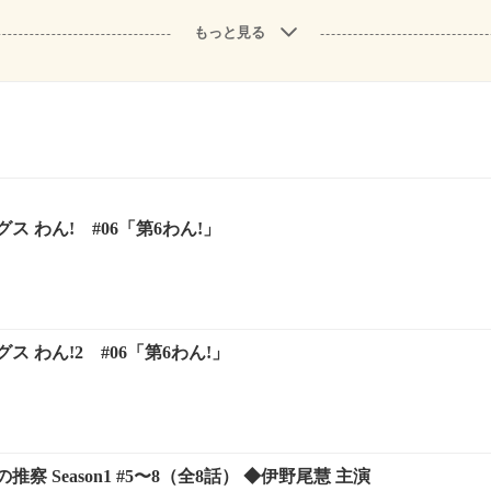
もっと見る
ス わん! #06「第6わん!」
 わん!2 #06「第6わん!」
察 Season1 #5〜8（全8話） ◆伊野尾慧 主演