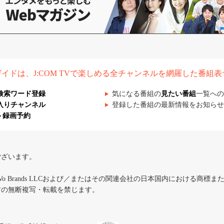
組ガイドは、J:COM TVで楽しめる全チャンネルを網羅した番組
検索ワード登録
気になる番組の
見たい番組
一覧への
入りチャンネル
登録した番組の最新情報をお知らせ
ト録画予約
ございます。
iVo Brands LLCおよび／またはその関連会社の日本国内における商標
材の無断複写・転載を禁じます。