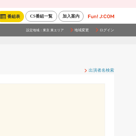
CS番組一覧
加入案内
番組表
地域変更
ログイン
設定地域：
東京 東エリア
出演者名検索