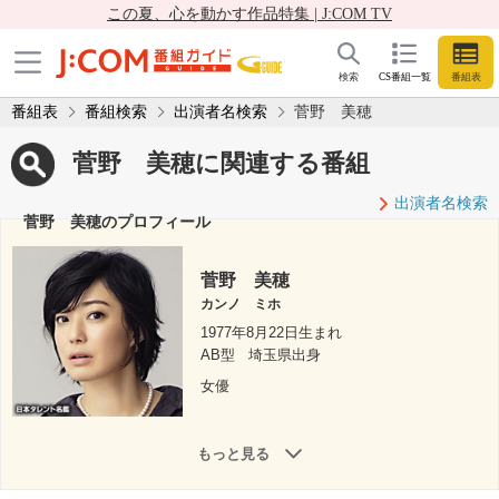
この夏、心を動かす作品特集 | J:COM TV
検索
CS番組一覧
番組表
番組表
番組検索
出演者名検索
菅野 美穂
菅野 美穂に関連する番組
出演者名検索
菅野 美穂のプロフィール
菅野 美穂
カンノ ミホ
1977年8月22日生まれ
AB型
埼玉県出身
女優
もっと見る