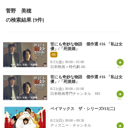
菅野 美穂
の検索結果
[9件]
世にも奇妙な物語 傑作選 #16 「私は女
優」/「死後婚」
4K
8/21(金)
00:00～01:00
日本映画＋時代劇 4K
世にも奇妙な物語 傑作選 #16 「私は女
優」/「死後婚」
8/21(金)
00:00～01:00
日本映画専門チャンネル HD
ベイマックス ザ・シリーズ#11[二]
8/23(日)
09:00～09:30
ディズニー・チャンネル