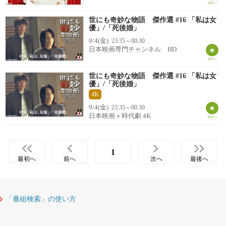
世にも奇妙な物語 傑作選 #16 「私は女
優」/「死後婚」
9/4(金)
23:35～00:30
日本映画専門チャンネル HD
世にも奇妙な物語 傑作選 #16 「私は女
優」/「死後婚」
4K
9/4(金)
23:35～00:30
日本映画＋時代劇 4K
1
最初へ
前へ
次へ
最後へ
「番組検索」の使い方