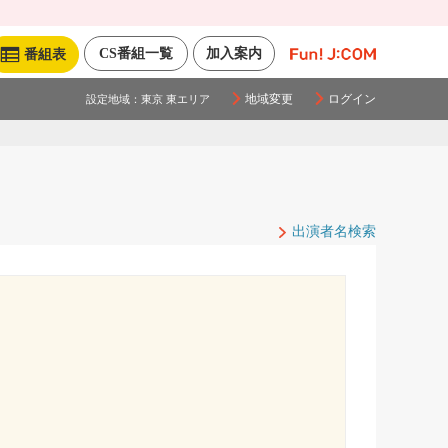
CS番組一覧
加入案内
番組表
地域変更
ログイン
設定地域：
東京 東エリア
出演者名検索