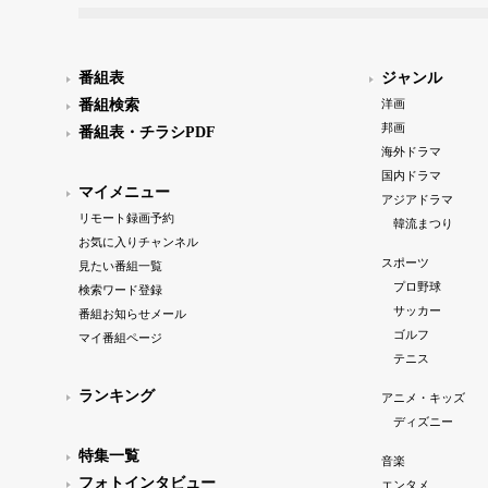
番組表
ジャンル
番組検索
洋画
邦画
番組表・チラシPDF
海外ドラマ
国内ドラマ
マイメニュー
アジアドラマ
リモート録画予約
韓流まつり
お気に入りチャンネル
スポーツ
見たい番組一覧
プロ野球
検索ワード登録
サッカー
番組お知らせメール
ゴルフ
マイ番組ページ
テニス
ランキング
アニメ・キッズ
ディズニー
特集一覧
音楽
フォトインタビュー
エンタメ