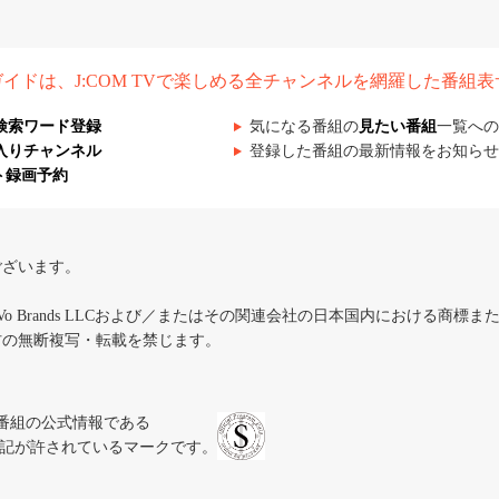
組ガイドは、J:COM TVで楽しめる全チャンネルを網羅した番組
検索ワード登録
気になる番組の
見たい番組
一覧への
入りチャンネル
登録した番組の最新情報をお知らせ
ト録画予約
ございます。
iVo Brands LLCおよび／またはその関連会社の日本国内における商標
材の無断複写・転載を禁じます。
、テレビ番組の公式情報である
スにのみ表記が許されているマークです。