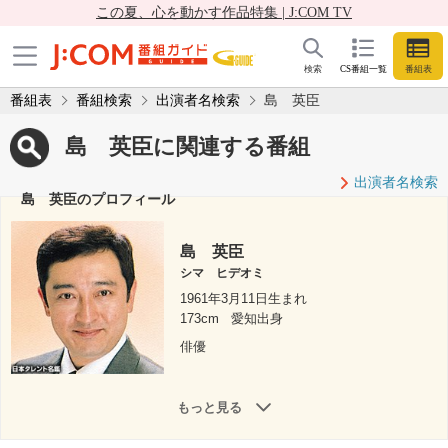
この夏、心を動かす作品特集 | J:COM TV
検索
CS番組一覧
番組表
番組表
番組検索
出演者名検索
島 英臣
島 英臣に関連する番組
出演者名検索
島 英臣のプロフィール
島 英臣
シマ ヒデオミ
1961年3月11日生まれ
173cm
愛知出身
俳優
もっと見る