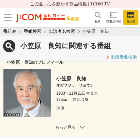
この夏、心を動かす作品特集 | J:COM TV
検索
CS番組一覧
番組表
番組表
番組検索
出演者名検索
小笠原 良知
小笠原 良知に関連する番組
出演者名検索
小笠原 良知のプロフィール
小笠原 良知
オガサワラ リョウチ
1933年11月21日生まれ
176cm
東京出身
俳優
もっと見る