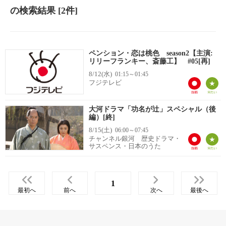
の検索結果
[2件]
ペンション・恋は桃色 season2【主演:
リリーフランキー、斎藤工】 #05[再]
8/12(水)
01:15～01:45
フジテレビ
大河ドラマ「功名が辻」スペシャル（後
編）[終]
8/15(土)
06:00～07:45
チャンネル銀河 歴史ドラマ・
サスペンス・日本のうた
1
最初へ
前へ
次へ
最後へ