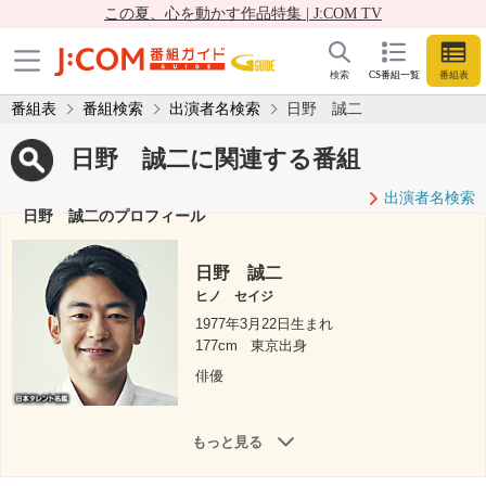
この夏、心を動かす作品特集 | J:COM TV
検索
CS番組一覧
番組表
番組表
番組検索
出演者名検索
日野 誠二
日野 誠二に関連する番組
出演者名検索
日野 誠二のプロフィール
日野 誠二
ヒノ セイジ
1977年3月22日生まれ
177cm
東京出身
俳優
もっと見る