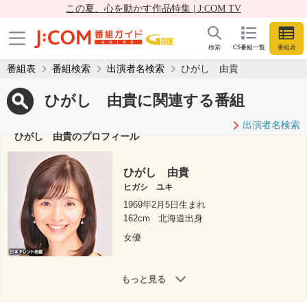
この夏、心を動かす作品特集 | J:COM TV
検索
CS番組一覧
番組表
番組表
番組検索
出演者名検索
ひがし 由貴
ひがし 由貴に関連する番組
出演者名検索
ひがし 由貴のプロフィール
ひがし 由貴
ヒガシ ユキ
1969年2月5日生まれ
162cm
北海道出身
女優
もっと見る