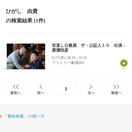
ひがし 由貴
の検索結果
[1件]
世直し公務員 ザ・公証人１０ 出演：
渡瀬恒彦
8/27(木)
08:30～10:20
ファミリー劇場HD
1
最初へ
前へ
次へ
最後へ
「番組検索」の使い方