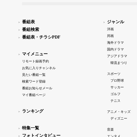
番組表
ジャンル
番組検索
洋画
邦画
番組表・チラシPDF
海外ドラマ
国内ドラマ
マイメニュー
アジアドラマ
リモート録画予約
韓流まつり
お気に入りチャンネル
スポーツ
見たい番組一覧
プロ野球
検索ワード登録
サッカー
番組お知らせメール
ゴルフ
マイ番組ページ
テニス
ランキング
アニメ・キッズ
ディズニー
特集一覧
音楽
フォトインタビュー
エンタメ