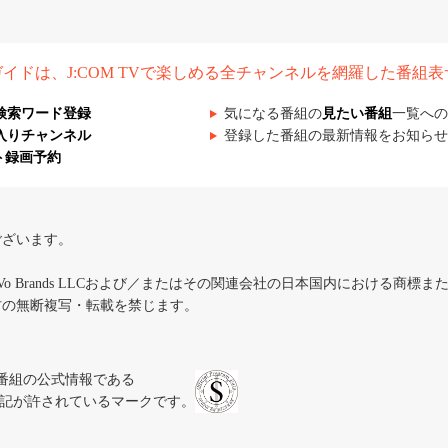
組ガイドは、J:COM TVで楽しめる全チャンネルを網羅した番組
検索ワード登録
気になる番組の
見たい番組
一覧への
入りチャンネル
登録した番組の最新情報をお知らせ
ト録画予約
ございます。
iVo Brands LLCおよび／またはその関連会社の日本国内における商標
材の無断複写・転載を禁じます。
、テレビ番組の公式情報である
スにのみ表記が許されているマークです。