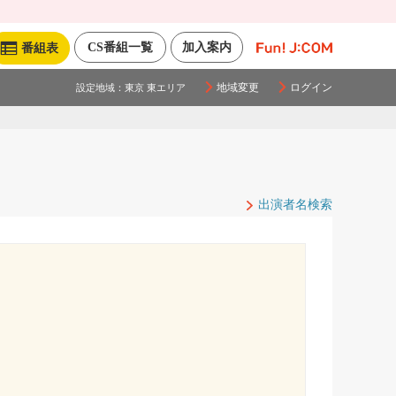
CS番組一覧
加入案内
番組表
地域変更
ログイン
設定地域：
東京 東エリア
出演者名検索