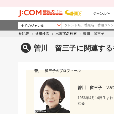
ジャンル
番組表
番組検索
出演者名検索
曽川 留三子
曽川 留三子に関連する
曽川 留三子のプロフィール
曽川 留三子
ソガ
1956年4月14日生まれ
女優