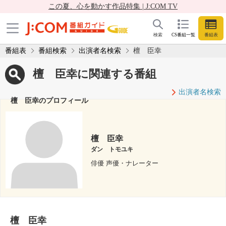
この夏、心を動かす作品特集 | J:COM TV
検索
CS番組一覧
番組表
番組表
番組検索
出演者名検索
檀 臣幸
檀 臣幸に関連する番組
出演者名検索
檀 臣幸のプロフィール
檀 臣幸
ダン トモユキ
俳優 声優・ナレーター
檀 臣幸