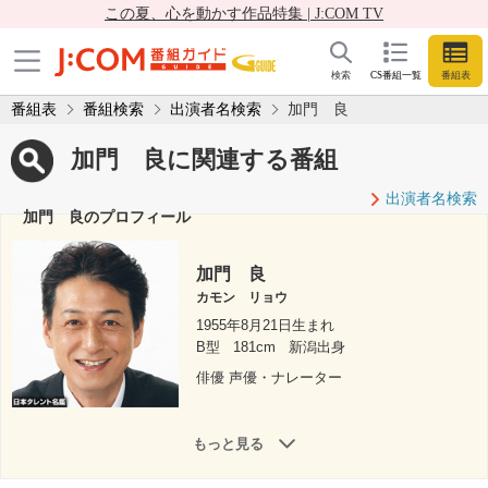
この夏、心を動かす作品特集 | J:COM TV
検索
CS番組一覧
番組表
番組表
番組検索
出演者名検索
加門 良
加門 良に関連する番組
出演者名検索
加門 良のプロフィール
加門 良
カモン リョウ
1955年8月21日生まれ
B型
181cm
新潟出身
俳優 声優・ナレーター
もっと見る