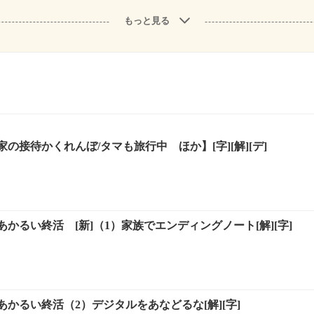
もっと見る
の接待かくれんぼ/タマも旅行中 ほか】[字][解][デ]
かるい終活 [新]（1）家族でエンディングノート[解][字]
かるい終活（2）デジタルをあなどるな[解][字]