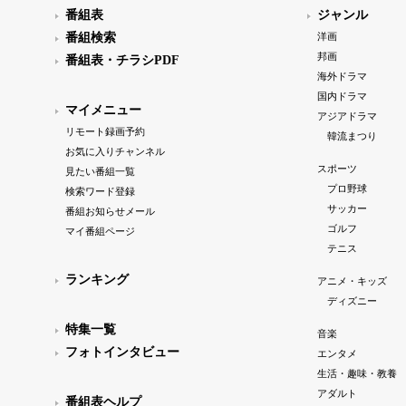
番組表
ジャンル
番組検索
洋画
邦画
番組表・チラシPDF
海外ドラマ
国内ドラマ
マイメニュー
アジアドラマ
リモート録画予約
韓流まつり
お気に入りチャンネル
スポーツ
見たい番組一覧
プロ野球
検索ワード登録
サッカー
番組お知らせメール
ゴルフ
マイ番組ページ
テニス
ランキング
アニメ・キッズ
ディズニー
特集一覧
音楽
フォトインタビュー
エンタメ
生活・趣味・教養
アダルト
番組表ヘルプ