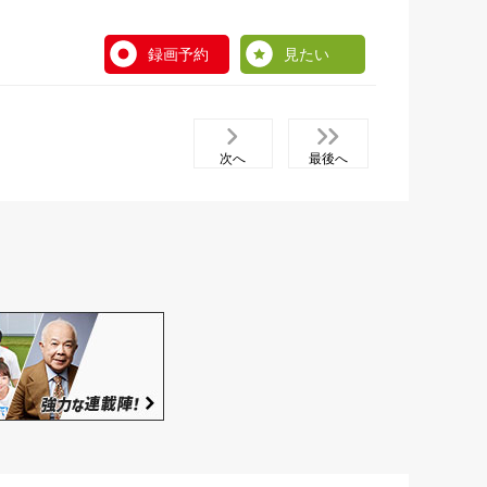
録画予約
見たい
次へ
最後へ