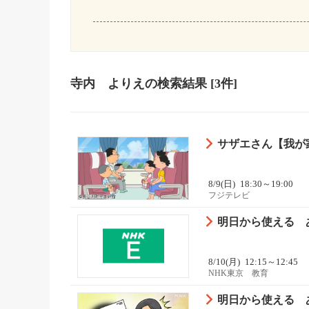
寺内 よりえ
の検索結果
[3件]
サザエさん【我が家
8/9(日)
18:30～19:00
フジテレビ
明日から使える あ
8/10(月)
12:15～12:45
NHK東京 教育
明日から使える あ