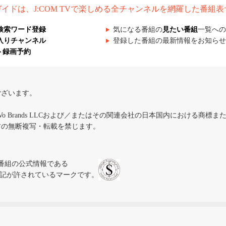
組ガイドは、J:COM TVで楽しめる全チャンネルを網羅した番組
検索ワード登録
気になる番組の
見たい番組
一覧への
入りチャンネル
登録した番組の最新情報をお知らせ
ト録画予約
ございます。
iVo Brands LLCおよび／またはその関連会社の日本国内における商標
材の無断複写・転載を禁じます。
、テレビ番組の公式情報である
スにのみ表記が許されているマークです。