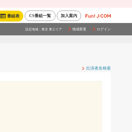
CS番組一覧
加入案内
番組表
地域変更
ログイン
設定地域：
東京 東エリア
出演者名検索