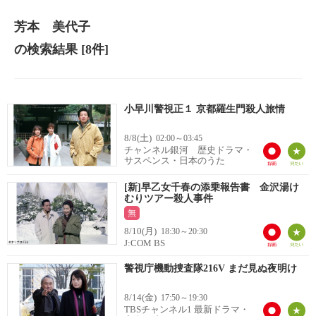
芳本 美代子
の検索結果
[8件]
小早川警視正１ 京都羅生門殺人旅情
8/8(土)
02:00～03:45
チャンネル銀河 歴史ドラマ・
サスペンス・日本のうた
[新]早乙女千春の添乗報告書 金沢湯け
むりツアー殺人事件
無
8/10(月)
18:30～20:30
J:COM BS
警視庁機動捜査隊216V まだ見ぬ夜明け
8/14(金)
17:50～19:30
TBSチャンネル1 最新ドラマ・