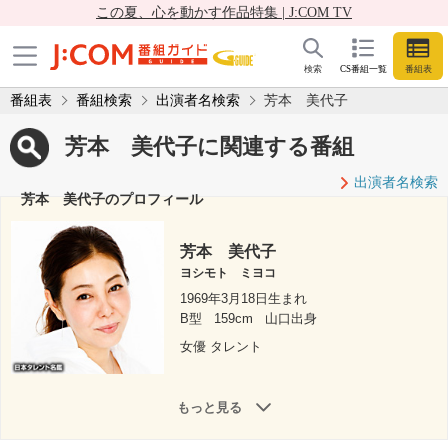
この夏、心を動かす作品特集 | J:COM TV
検索
CS番組一覧
番組表
番組表
番組検索
出演者名検索
芳本 美代子
芳本 美代子に関連する番組
出演者名検索
芳本 美代子のプロフィール
芳本 美代子
ヨシモト ミヨコ
1969年3月18日生まれ
B型
159cm
山口出身
女優 タレント
もっと見る