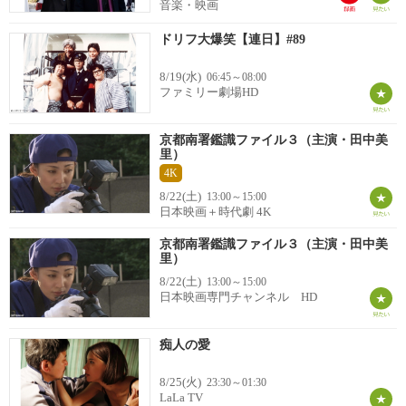
音楽・映画
ドリフ大爆笑【連日】#89
8/19(水)
06:45～08:00
ファミリー劇場HD
京都南署鑑識ファイル３（主演・田中美
里）
4K
8/22(土)
13:00～15:00
日本映画＋時代劇 4K
京都南署鑑識ファイル３（主演・田中美
里）
8/22(土)
13:00～15:00
日本映画専門チャンネル HD
痴人の愛
8/25(火)
23:30～01:30
LaLa TV