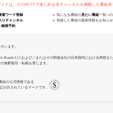
組ガイドは、J:COM TVで楽しめる全チャンネルを網羅した番組
検索ワード登録
気になる番組の
見たい番組
一覧への
入りチャンネル
登録した番組の最新情報をお知らせ
ト録画予約
ございます。
iVo Brands LLCおよび／またはその関連会社の日本国内における商標
材の無断複写・転載を禁じます。
、テレビ番組の公式情報である
スにのみ表記が許されているマークです。