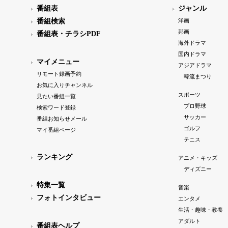
番組表
ジャンル
番組検索
洋画
邦画
番組表・チラシPDF
海外ドラマ
国内ドラマ
マイメニュー
アジアドラマ
リモート録画予約
韓流まつり
お気に入りチャンネル
スポーツ
見たい番組一覧
プロ野球
検索ワード登録
サッカー
番組お知らせメール
ゴルフ
マイ番組ページ
テニス
ランキング
アニメ・キッズ
ディズニー
特集一覧
音楽
フォトインタビュー
エンタメ
生活・趣味・教養
アダルト
番組表ヘルプ