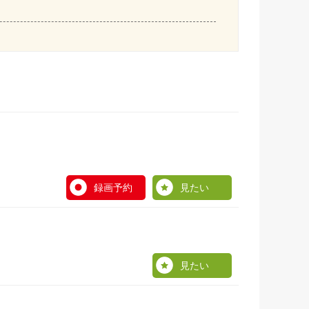
録画予約
見たい
見たい