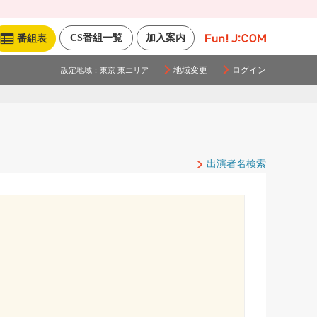
CS番組一覧
加入案内
番組表
地域変更
ログイン
設定地域：
東京 東エリア
出演者名検索