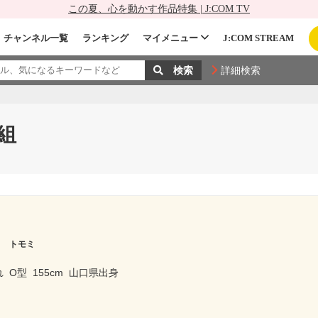
この夏、心を動かす作品特集 | J:COM TV
チャンネル一覧
ランキング
マイメニュー
J:COM STREAM
詳細検索
組
ラ トモミ
れ
O型
155cm
山口県出身