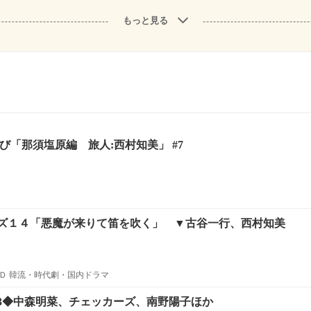
もっと見る
び「那須塩原編 旅人:西村知美」 #7
ズ１４「悪魔が来りて笛を吹く」 ▼古谷一行、西村知美
Ｄ 韓流・時代劇・国内ドラマ
3◆中森明菜、チェッカーズ、南野陽子ほか