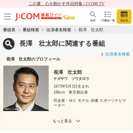
この夏、心を動かす作品特集 | J:COM TV
検索
CS番組一覧
番組表
番組表
番組検索
出演者名検索
長澤 壮太郎
長澤 壮太郎に関連する番組
出演者名検索
長澤 壮太郎のプロフィール
長澤 壮太郎
ナガサワ ソウタロウ
1973年5月3日生まれ
186cm
東京都出身
司会者・ＭＣ モデル 俳優 スポーツナビゲ
ーター
もっと見る