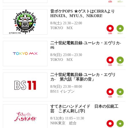
音ボケPOPS ★ゲストはCIRRAより
HINATA、MYU.S、NIKORI!
8/8(土)
21:30～22:00
TOKYO MX
二十世紀電氣目録-ユーレカ・エヴリカ-
#6
8/9(日)
23:00～23:30
TOKYO MX
二十世紀電氣目録-ユーレカ・エヴリ
カ- 第六話「革新の音」
8/9(日)
23:30～00:00
BS11 イレブン
すてきにハンドメイド 日本の伝統工
芸 こぎん刺し[字]
8/12(水)
11:05～11:30
NHK東京 総合