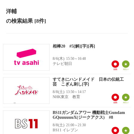
洋輔
の検索結果
[8件]
相棒20 #5[解][字][再]
8/6(木)
15:50～16:48
テレビ朝日
すてきにハンドメイド 日本の伝統工
芸 こぎん刺し[字]
8/8(土)
13:50～14:17
NHK東京 教育
BS11ガンダムアワー 機動戦士Gundam
GQuuuuuuX(ジークアクス) #8
8/8(土)
21:00～21:30
BS11 イレブン