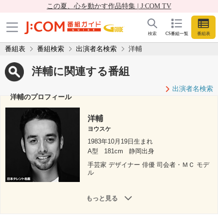
この夏、心を動かす作品特集 | J:COM TV
検索
CS番組一覧
番組表
番組表
番組検索
出演者名検索
洋輔
洋輔に関連する番組
出演者名検索
洋輔のプロフィール
洋輔
ヨウスケ
1983年10月19日生まれ
A型
181cm
静岡出身
手芸家 デザイナー 俳優 司会者・ＭＣ モデ
ル
もっと見る