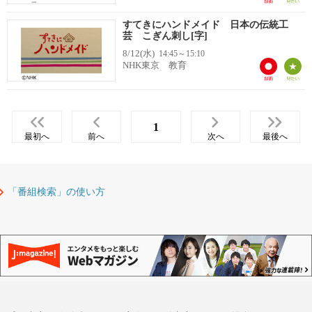
すてきにハンドメイド 日本の伝統工
芸 こぎん刺し[字]
8/12(水)
14:45～15:10
NHK東京 教育
1
最初へ
前へ
次へ
最後へ
「番組検索」の使い方