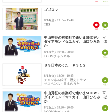
ゴゴスマ
8/14(金)
13:55～15:49
TBS
中山秀征の有楽町で逢いまSHOW♪ ▽
ダイアモンド☆ユカイ、山口ひろみ ほ
か
8/15(土)
19:30～20:00
J:COMチャンネル
ＢＳ日本のうた ＃３１２
8/18(火)
18:00～19:45
チャンネル銀河 歴史ドラマ・
サスペンス・日本のうた
中山秀征の有楽町で逢いまSHOW♪ ▽
ダイアモンド☆ユカイ、山口ひろみ ほ
か
8/22(土)
19:30～20:00
J:COMチャンネル