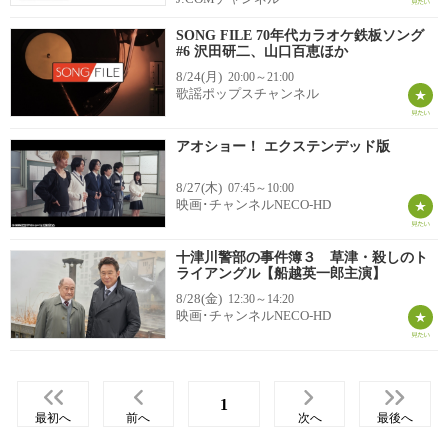
SONG FILE 70年代カラオケ鉄板ソング
#6 沢田研二、山口百恵ほか
8/24(月)
20:00～21:00
歌謡ポップスチャンネル
アオショー！ エクステンデッド版
8/27(木)
07:45～10:00
映画･チャンネルNECO-HD
十津川警部の事件簿３ 草津・殺しのト
ライアングル【船越英一郎主演】
8/28(金)
12:30～14:20
映画･チャンネルNECO-HD
1
最初へ
前へ
次へ
最後へ