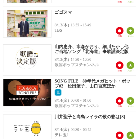
ゴゴスマ
8/13(木)
13:55～15:49
TBS
山内恵介、水森かおり、細川たかし他
ご当地ソング「北海道」◆歌謡決定版
8/13(木)
14:30～16:30
歌謡ポップスチャンネル
SONG FILE 80年代メガヒット・ポッ
プ#2 松田聖子、山口百恵ほか
見
8/14(金)
00:00～01:00
歌謡ポップスチャンネル
川井聖子と高島レイラの歌の彩は[S]
8/14(金)
06:30～06:45
テレ玉1