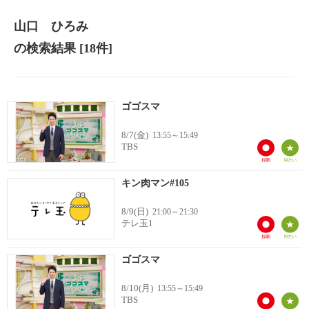
山口 ひろみ
の検索結果
[18件]
ゴゴスマ
8/7(金)
13:55～15:49
TBS
キン肉マン#105
8/9(日)
21:00～21:30
テレ玉1
ゴゴスマ
8/10(月)
13:55～15:49
TBS