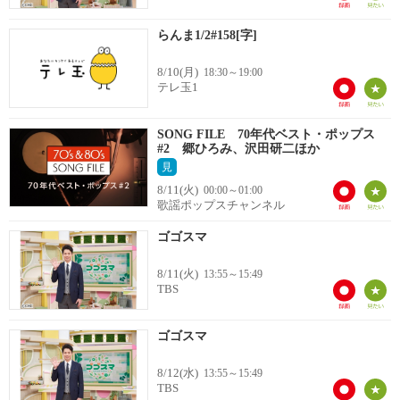
らんま1/2#158[字]
8/10(月)
18:30～19:00
テレ玉1
SONG FILE 70年代ベスト・ポップス
#2 郷ひろみ、沢田研二ほか
見
8/11(火)
00:00～01:00
歌謡ポップスチャンネル
ゴゴスマ
8/11(火)
13:55～15:49
TBS
ゴゴスマ
8/12(水)
13:55～15:49
TBS