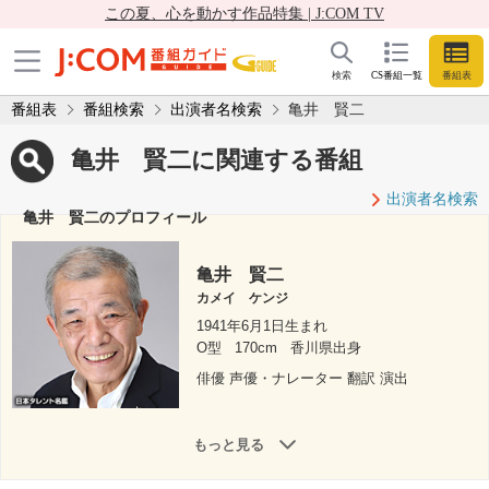
この夏、心を動かす作品特集 | J:COM TV
検索
CS番組一覧
番組表
番組表
番組検索
出演者名検索
亀井 賢二
亀井 賢二に関連する番組
出演者名検索
亀井 賢二のプロフィール
亀井 賢二
カメイ ケンジ
1941年6月1日生まれ
O型
170cm
香川県出身
俳優 声優・ナレーター 翻訳 演出
もっと見る